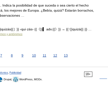
 Indica la posibilidad de que suceda o sea cierto el hecho
izá, los mejores de Europa. ¿Bebía, quizá? Estarán borrachos,
 Observaciones …
uizás{{］}} ‹qui·zás› {{《}}▍ adv.{{》}} → {{↑}}quizá{{↓}} …
nimos y antónimos
7
8
9
10
11
12
13
técnico
,
Publicidad
18+
Drupal,
WordPress, MODx.