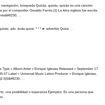
a navegación, búsqueda Quizás, quizás, quizás es una canción
a por el compositor Osvaldo Farrés.[1] La letra inglesa fue escrita
arrés&#8230; …
quizás. adv. duda quizá. * * * ► adverbio Quizá …
Type = Album Artist = Enrique Iglesias Released = September 17
:47 Label = Universal Music Latino Producer = Enrique Iglesias,
|2.5|5&#8230; …
erto, una posibilidad o esperanza Ejemplos: Es una persona que
mpo …