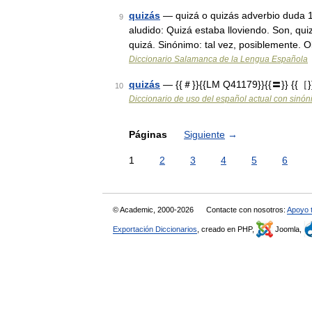
quizás
— quizá o quizás adverbio duda 1.
9
aludido: Quizá estaba lloviendo. Son, qu
quizá. Sinónimo: tal vez, posiblemente.
Diccionario Salamanca de la Lengua Española
quizás
— {{＃}}{{LM Q41179}}{{〓}} {{［}}q
10
Diccionario de uso del español actual con sinó
Páginas
Siguiente
→
1
2
3
4
5
6
© Academic, 2000-2026
Contacte con nosotros:
Apoyo 
Exportación Diccionarios
, creado en PHP,
Joomla,