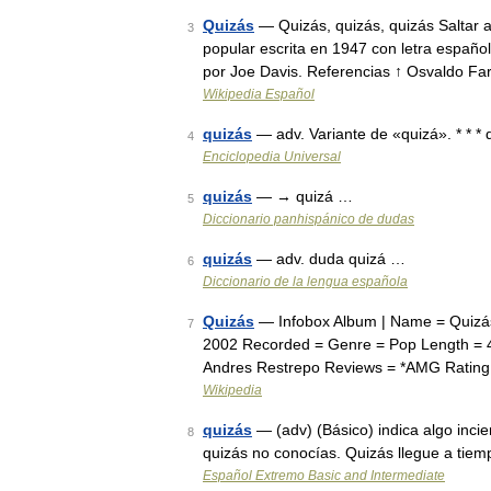
Quizás
— Quizás, quizás, quizás Saltar 
3
popular escrita en 1947 con letra español
por Joe Davis. Referencias ↑ Osvaldo F
Wikipedia Español
quizás
— adv. Variante de «quizá». * * * 
4
Enciclopedia Universal
quizás
— → quizá …
5
Diccionario panhispánico de dudas
quizás
— adv. duda quizá …
6
Diccionario de la lengua española
Quizás
— Infobox Album | Name = Quizás 
7
2002 Recorded = Genre = Pop Length = 45
Andres Restrepo Reviews = *AMG Rating
Wikipedia
quizás
— (adv) (Básico) indica algo inci
8
quizás no conocías. Quizás llegue a tie
Español Extremo Basic and Intermediate