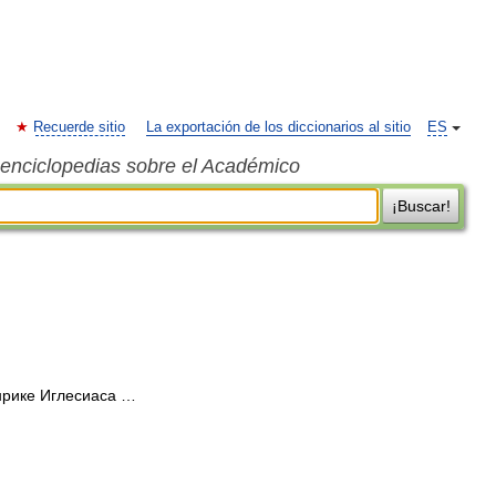
Recuerde sitio
La exportación de los diccionarios al sitio
ES
s enciclopedias sobre el Académico
¡Buscar!
рике Иглесиаса …