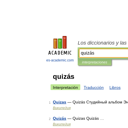
Los diccionarios y la
es-academic.com
interpretaciones
quizás
Interpretación
Traducción
Libros
Quizas
— Quizás Студийный альбом Эн
1
Википедия
Quizás
— Quizas Quizás …
2
Википедия